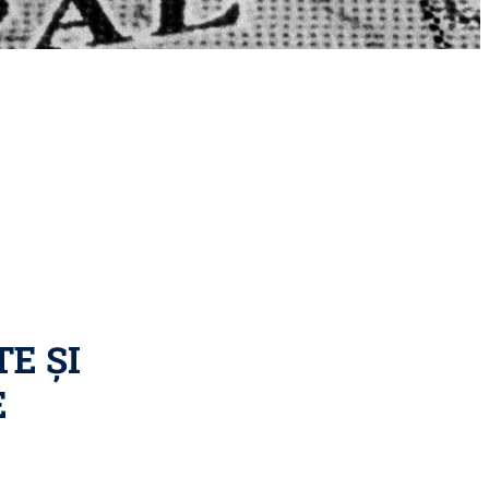
E ȘI
E