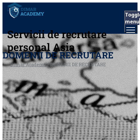
Toggl
menu
Servicii de recrutare
personal Asia
DOMENII DE RECRUTARE
Dimar Academy
/
DOMENII DE RECRUTARE