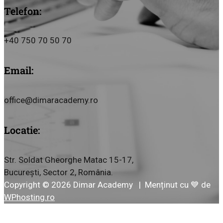
Telefon:
+40 750 70 50 70
Email:
office@dimaracademy.ro
Locatie:
Str. Soldat Gheorghe Matac 15-17,
București, Sector 2, România.
Copyright © 2026 Dimar Academy | Menținut cu 💙 de
WPhosting.ro