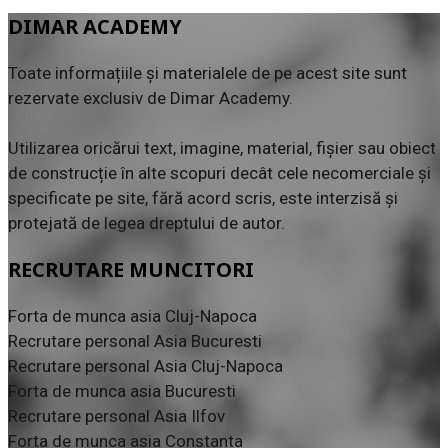
DIMAR ACADEMY
Toate informațiile și materialele de pe acest site sunt
rezervate exclusiv de Dimar Academy.
Utilizarea oricărui text, imagine, material, fișier sau obiect
de construcție în alte scopuri decât cele necomerciale și
specificate pe site, fără acord scris, este interzisă și
protejată de legea dreptului de autor.
RECRUTARE MUNCITORI
Forta de munca asia Cluj-Napoca
Recrutare personal Asia Bucuresti
Recrutare personal Asia Cluj-Napoca
Forta de munca asia Bucuresti
Recrutare personal Asia Ilfov
Forta de munca asia Constanta