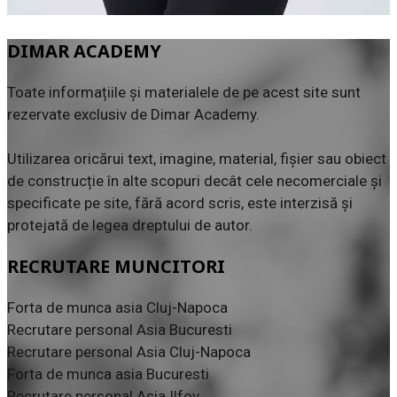
DIMAR ACADEMY
Toate informațiile și materialele de pe acest site sunt
rezervate exclusiv de Dimar Academy.
Utilizarea oricărui text, imagine, material, fișier sau obiect
de construcție în alte scopuri decât cele necomerciale și
specificate pe site, fără acord scris, este interzisă și
protejată de legea dreptului de autor.
RECRUTARE MUNCITORI
Forta de munca asia Cluj-Napoca
Recrutare personal Asia Bucuresti
Recrutare personal Asia Cluj-Napoca
Forta de munca asia Bucuresti
Recrutare personal Asia Ilfov