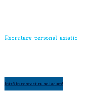
Recrutare personal asiatic
SOLICITĂ O CONSULTAȚIE GRATUITĂ
PENTRU A AFLA CUM PUTEȚI
ASIGURA CONTINUITATEA AFACERII!
Intră în contact cu noi acum!