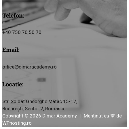
Telefon:
+40 750 70 50 70
Email:
office@dimaracademy.ro
Locatie:
Str. Soldat Gheorghe Matac 15-17,
București, Sector 2, România.
Copyright © 2026 Dimar Academy | Menținut cu 💙 de
WPhosting.ro