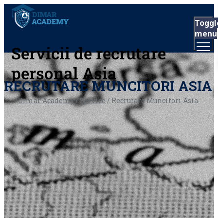
Toggl
menu
Servicii de recrutare
personal Asia
RECRUTARE MUNCITORI ASIA
Dimar Academy
/
Service
/
Recrutare Muncitori Asia