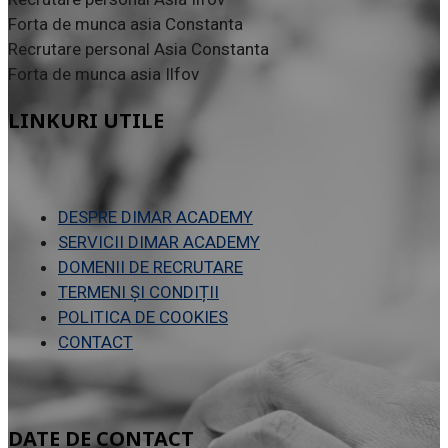
Forta de munca asia Constanta
Recrutare personal Asia Constanta
Forta de munca asia Ilfov
LINKURI UTILE
DESPRE DIMAR ACADEMY
SERVICII DIMAR ACADEMY
DOMENII DE RECRUTARE
TERMENI ȘI
CONDIȚII
POLITICA DE COOKIES
CONTACT
DATE DE CONTACT