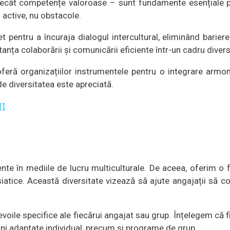
decât competențe valoroase – sunt fundamente esențiale pe
 active, nu obstacole.
pentru a încuraja dialogul intercultural, eliminând bariere
tanța colaborării și comunicării eficiente într-un cadru diver
 oferă organizațiilor instrumentele pentru o integrare armo
e diversitatea este apreciată.
I
te în mediile de lucru multiculturale. De aceea, oferim o f
siatice. Această diversitate vizează să ajute angajații să co
ile specifice ale fiecărui angajat sau grup. Înțelegem că fiec
uni adaptate individual, precum și programe de grup.