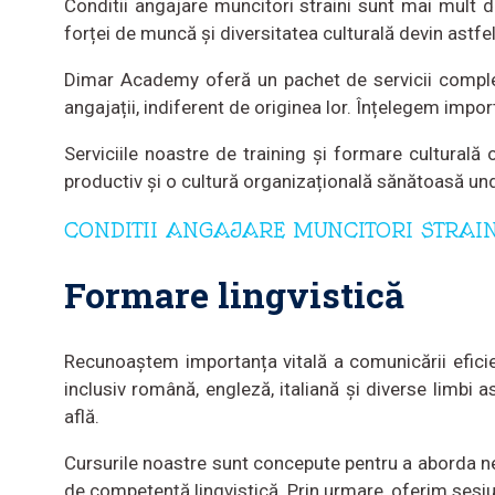
Conditii angajare muncitori straini sunt mai mult 
forței de muncă și diversitatea culturală devin astfel
Dimar Academy oferă un pachet de servicii complet 
angajații, indiferent de originea lor. Înțelegem impor
Serviciile noastre de training și formare culturală
productiv și o cultură organizațională sănătoasă und
CONDITII ANGAJARE MUNCITORI STRAIN
Formare lingvistică
Recunoaștem importanța vitală a comunicării eficien
inclusiv română, engleză, italiană și diverse limbi a
află.
Cursurile noastre sunt concepute pentru a aborda nevo
de competență lingvistică. Prin urmare, oferim sesi