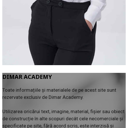
DIMAR ACADEMY
Toate informațiile și materialele de pe acest site sunt
rezervate exclusiv de Dimar Academy.
Utilizarea oricărui text, imagine, material, fișier sau obiect
de construcție în alte scopuri decât cele necomerciale și
specificate pe site, fără acord scris, este interzisă și