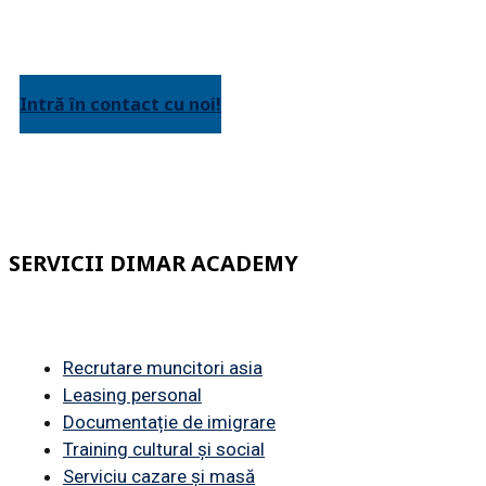
perfecta actele necesare angajării
personalul asiatic!
Intră în contact cu noi!
SERVICII DIMAR ACADEMY
Recrutare muncitori asia
Leasing personal
Documentație de imigrare
Training cultural și social
Serviciu cazare și masă