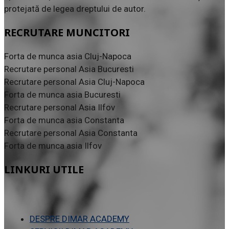
protejată de legea dreptului de autor.
RECRUTARE MUNCITORI
Forta de munca asia Cluj-Napoca
Recrutare personal Asia Bucuresti
Recrutare personal Asia Cluj-Napoca
Forta de munca asia Bucuresti
Recrutare personal Asia Ilfov
Forta de munca asia Constanta
Recrutare personal Asia Constanta
Forta de munca asia Ilfov
LINKURI UTILE
DESPRE DIMAR ACADEMY