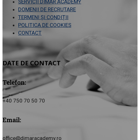
SERVICII DIMAR ACADEMY
DOMENII DE RECRUTARE
TERMENI ȘI
CONDIȚII
POLITICA DE COOKIES
CONTACT
DATE DE CONTACT
Telefon:
+40 750 70 50 70
Email:
office@dimaracademy.ro