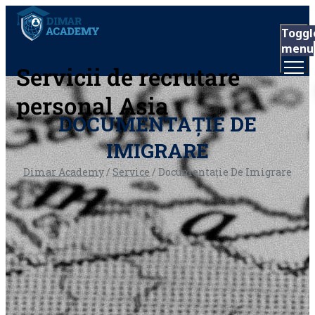
Toggl
menu
Servicii de recrutare
personal Asia
DOCUMENTAȚIE DE
IMIGRARE
Dimar Academy
/
Service
/
Documentație De Imigrare